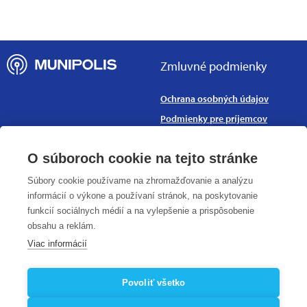
Zmluvné podmienky
Ochrana osobných údajov
Podmienky pre príjemcov
Obchodné podmienky
O súboroch cookie na tejto stránke
Prehlásenie o prístupnosti
Vstup do administrácie
Súbory cookie používame na zhromažďovanie a analýzu
MUNIPOLIS s.r.o. © 2026
informácií o výkone a používaní stránok, na poskytovanie
funkcií sociálnych médií a na vylepšenie a prispôsobenie
O nás -
Krajina
obsahu a reklám.
Viac informácií
Bezpečnosť dát (ISO 27001)
Česko
Kariéra v MUNIPOLIS
Slovensko
Povoliť všetko
Podpora EU
Nemecko